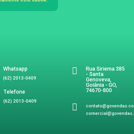
Whatsapp

Rua Siriema 385
- Santa
(62) 2013-0409
Genoveva,
Goiânia - GO,
74670-800
Telefone
(62) 2013-0409

contato@govendas.c
comercial@govendas