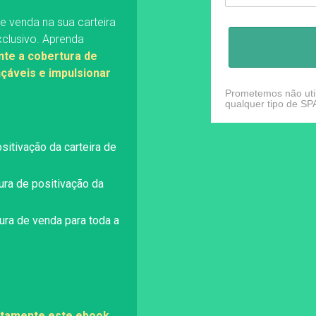
 venda na sua carteira
xclusivo. Aprenda
nte a cobertura de
çáveis e impulsionar
.
Prometemos não util
qualquer tipo de SP
sitivação da carteira de
ura de positivação da
tura de venda para toda a
itamente este ebook.