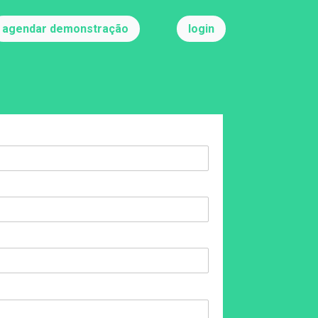
agendar demonstração
login