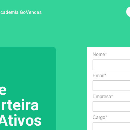
Academia GoVendas
Nome*
Email*
e
Empresa*
rteira
 Ativos
Cargo*