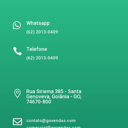
Whatsapp

(62) 2013-0409
Telefone

(62) 2013-0409
Rua Siriema 385 - Santa

Genoveva, Goiânia - GO,
74670-800

contato@govendas.com
comercial@govendas.com